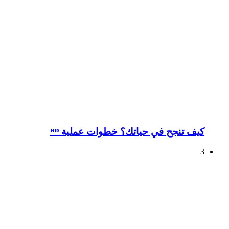
كيف تنجح في حياتك؟ خطوات عملية ᴴᴰ
3