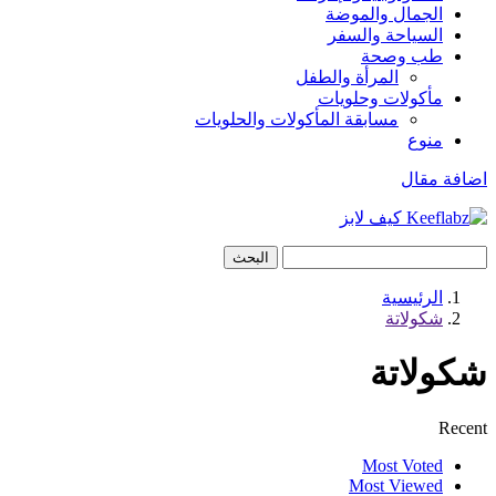
الجمال والموضة
السياحة والسفر
طب وصحة
المرأة والطفل
مأكولات وحلويات
مسابقة المأكولات والحلويات
منوع
اضافة مقال
البحث
الرئيسية
شكولاتة
شكولاتة
Recent
Most Voted
Most Viewed