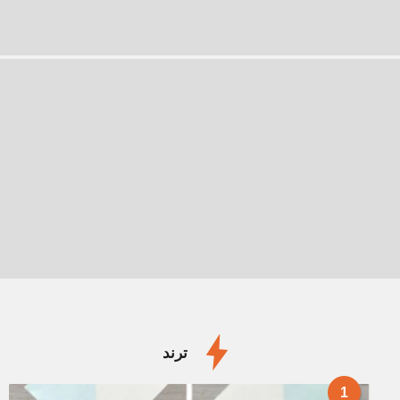
ترند
1