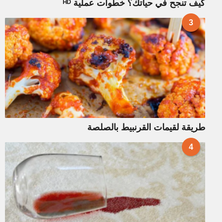
كيف تنجح في حياتك؟ خطوات عملية ᴴᴰ
3
طريقة لقيمات القرنبيط بالصلصة
4