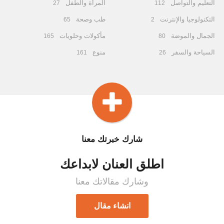
التعليم والتواصل
المرأة والطفل
27
112
التكنولوجيا والإنترنت
طب وصحة
65
2
الجمال والموضة
مأكولات وحلويات
165
80
السياحة والسفر
منوع
161
26
شارك خبرتك معنا
اطلق العنان لابداعك
وشارك مقالاتك معنا
انشاء مقال