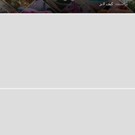
بواسطة
كيف لابز