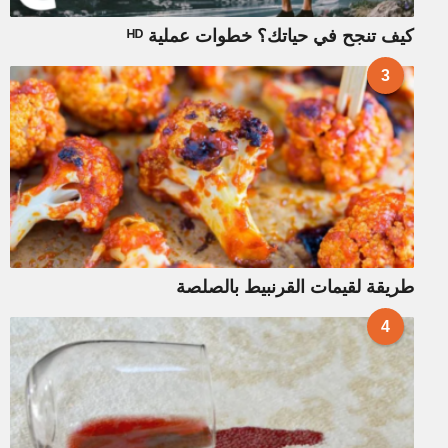
كيف تنجح في حياتك؟ خطوات عملية ᴴᴰ
3
طريقة لقيمات القرنبيط بالصلصة
4