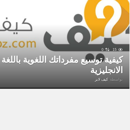
0
15
كيفية توسيع مفرداتك اللغوية باللغة
الانجليزية
بواسطة
كيف لابز