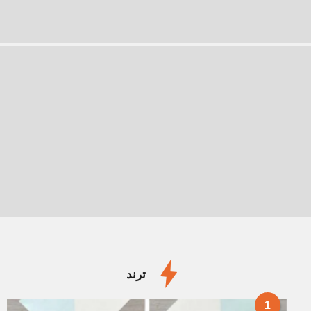
ترند
1