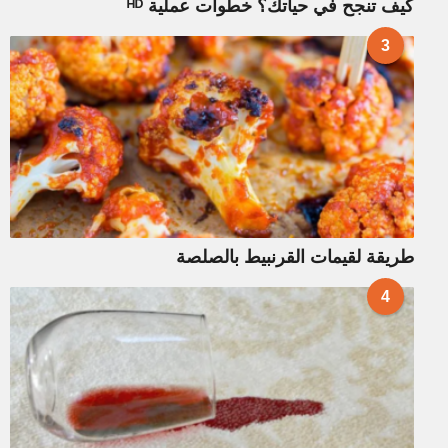
كيف تنجح في حياتك؟ خطوات عملية ᴴᴰ
3
طريقة لقيمات القرنبيط بالصلصة
4