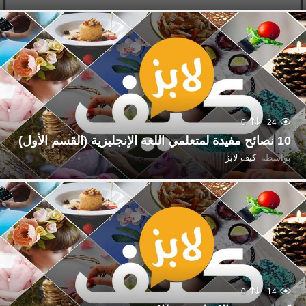
0
24
10 نصائح مفيدة لمتعلمي اللغة الإنجليزية (القسم الأول)
بواسطة
كيف لابز
0
14