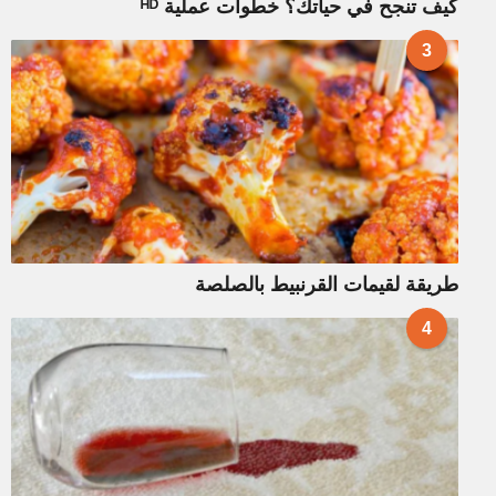
كيف تنجح في حياتك؟ خطوات عملية ᴴᴰ
3
طريقة لقيمات القرنبيط بالصلصة
4