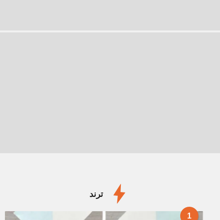
ترند
1