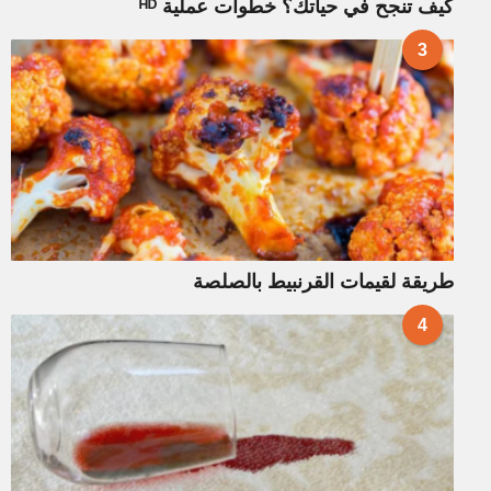
كيف تنجح في حياتك؟ خطوات عملية ᴴᴰ
3
طريقة لقيمات القرنبيط بالصلصة
4