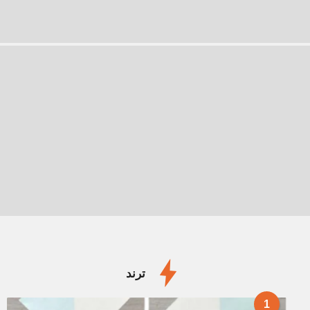
ترند
1