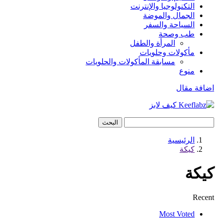
التكنولوجيا والإنترنت
الجمال والموضة
السياحة والسفر
طب وصحة
المرأة والطفل
مأكولات وحلويات
مسابقة المأكولات والحلويات
منوع
اضافة مقال
البحث
الرئيسية
كيكة
كيكة
Recent
Most Voted