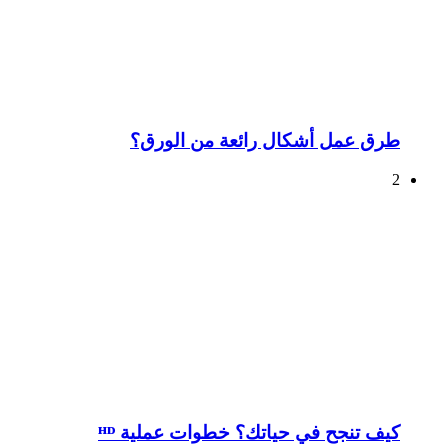
طرق عمل أشكال رائعة من الورق؟
2
كيف تنجح في حياتك؟ خطوات عملية ᴴᴰ