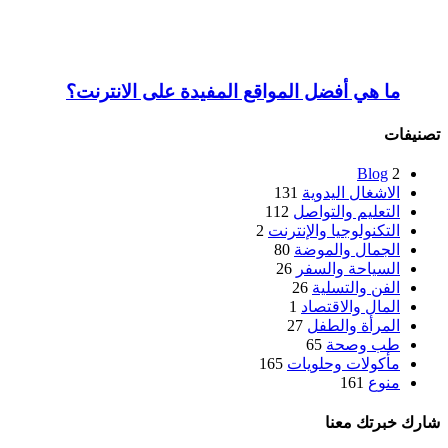
ما هي أفضل المواقع المفيدة على الانترنت؟
تصنيفات
Blog
2
الاشغال اليدوية
131
التعليم والتواصل
112
التكنولوجيا والإنترنت
2
الجمال والموضة
80
السياحة والسفر
26
الفن والتسلية
26
المال والاقتصاد
1
المرأة والطفل
27
طب وصحة
65
مأكولات وحلويات
165
منوع
161
شارك خبرتك معنا