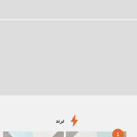
ترند
1