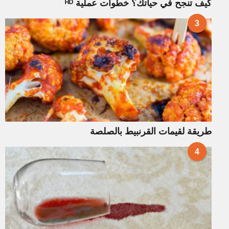
كيف تنجح في حياتك؟ خطوات عملية ᴴᴰ
3
طريقة لقيمات القرنبيط بالصلصة
4