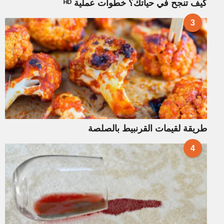
كيف تنجح في حياتك؟ خطوات عملية ᴴᴰ
3
طريقة لقيمات القرنبيط بالصلصة
4