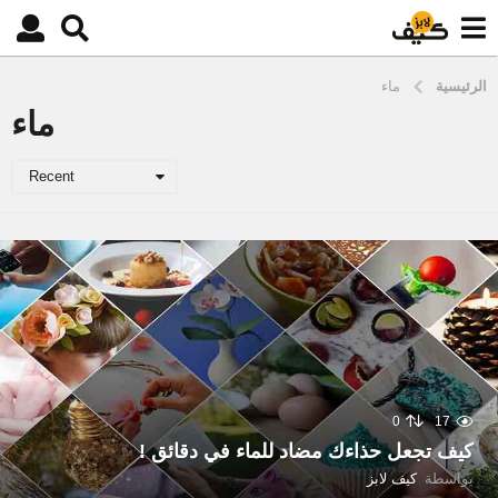
الرئيسية
ماء
ماء
Recent
0
17
كيف تجعل حذاءك مضاد للماء في دقائق !
بواسطة
كيف لابز