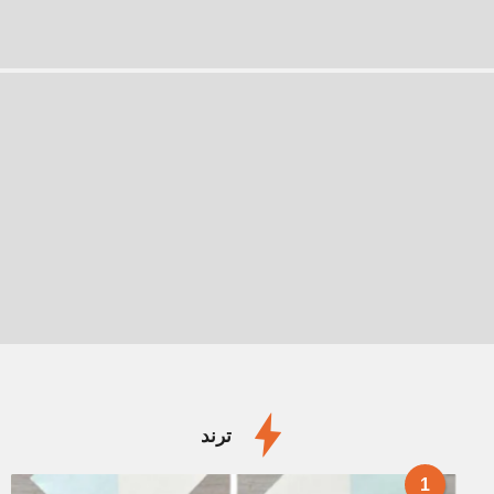
ترند
1