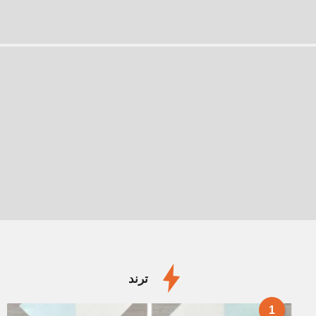
ترند
1