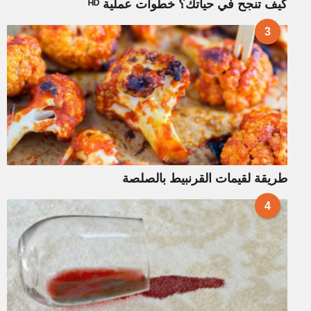
كيف تنجح في حياتك؟ خطوات عملية ᴴᴰ
3
طريقة لقيمات القرنبيط بالصلصة
4