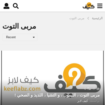
الرئيسية
مربى التوت
مربى التوت
Recent
0
7
مربى التوت ، الليمون ، و التشيا ، اللذيذ و الصحي !
بواسطة
كيف لابز