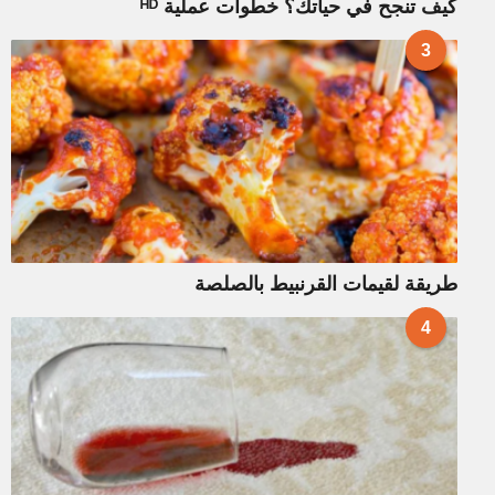
كيف تنجح في حياتك؟ خطوات عملية ᴴᴰ
3
طريقة لقيمات القرنبيط بالصلصة
4