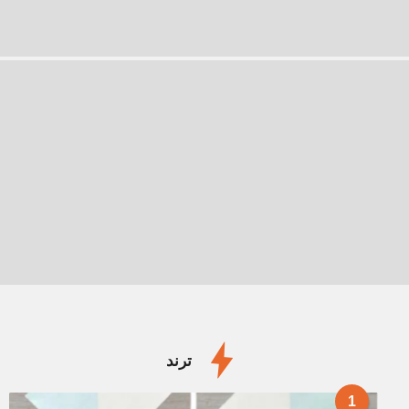
ترند
1