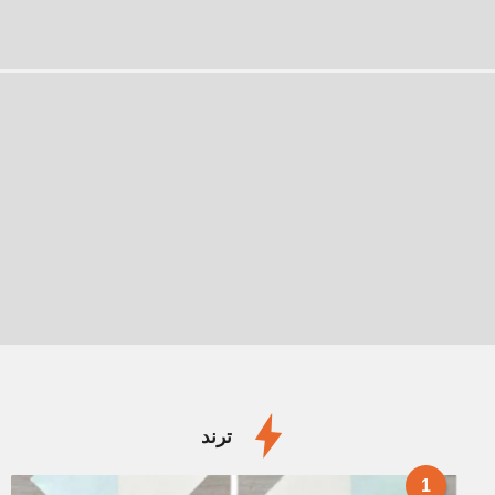
ترند
1