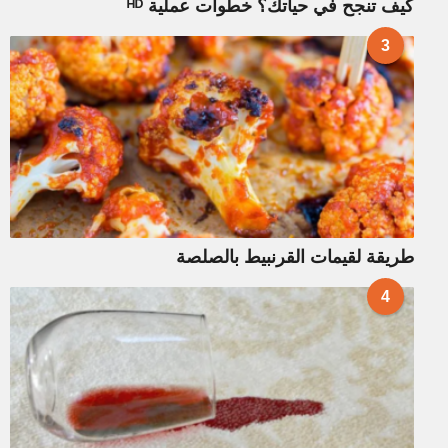
كيف تنجح في حياتك؟ خطوات عملية ᴴᴰ
3
طريقة لقيمات القرنبيط بالصلصة
4