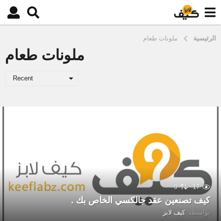
الرئيسية
ملونات طعام
ملونات طعام
Recent
0
17
كيف تصنعين عقد جالكسي الخاص بك .
بواسطة
كيف لابز