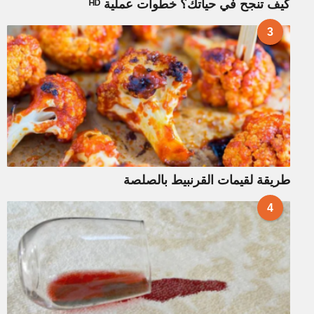
كيف تنجح في حياتك؟ خطوات عملية ᴴᴰ
3
طريقة لقيمات القرنبيط بالصلصة
4