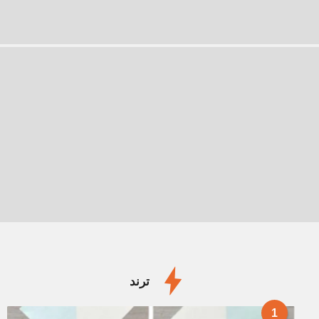
ترند
1