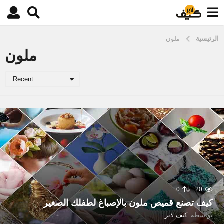
الرئيسية
ملون
ملون
Recent
0
20
كيف تصنع قميص ملون بالإصباغ لطفلك الصغير
بواسطة
كيف لابز