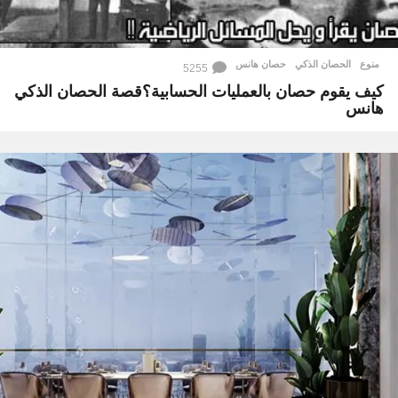
منوع
الحصان الذكي
,
حصان هانس
5255
كيف يقوم حصان بالعمليات الحسابية؟قصة الحصان الذكي
هانس