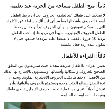
ثانياً: منح الطفل مساحة من الحرية عند تعليمه
لا تضغط على طفلك عند تعليمه الحروف. بعد أن يربط الطفل
أسماء الحروف وأشكالها معاً سيأتي ليسألك ببساطة عن الكلمات
التي يسمعكم تتفوهون بها وبأي الحروف تبدأ. وبعد أن يحفظ
الطفل الحروف الإنجليزية، سيبدأ في ترديدها. إذا أحب الطفل
ترديد 10 حروف فقط، لا تضغط عليه ليرددها جميعها حتى لا
تتكون عنده ردة فعل عكسية.
ثالثاً: القراءة للأطفال
تعتبر القراءة للأطفال طريقة مجدية حيث سيربطون بين النطق
الصحيح للحروف وأشكالها وأسمائها. وسيبدؤون بالإشارة لها. لذلك
من الأفضل الاحتفاظ بكتب الحروف الإنجليزية الملونة. ويحبذ أن
تدع الطفل يطالع الكتب وحده ويستمتع بالحروف وألوانها، وأن
تتدخل أحياناً لتثري من عملية تعلم الحروف الإنجليزية لدى طفلك
وتثبت له المعلومات السابقة.