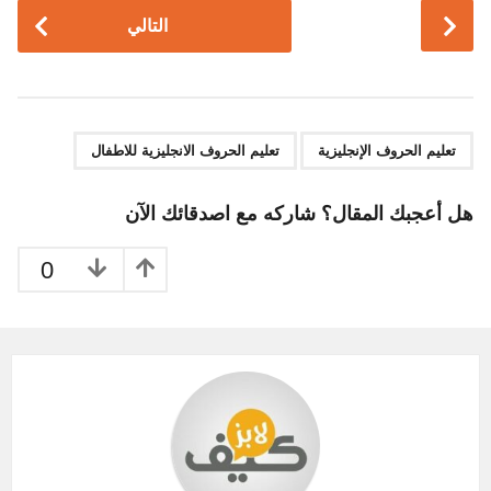
P
التالي
o
s
t
P
,
a
تعليم الحروف الإنجليزية
تعليم الحروف الانجليزية للاطفال
g
i
هل أعجبك المقال؟ شاركه مع اصدقائك الآن
n
a
0
t
i
o
n