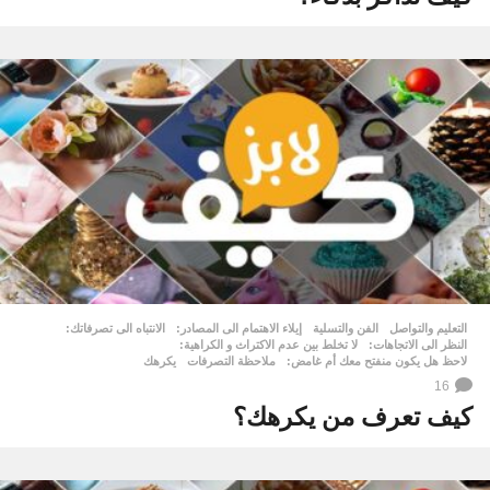
التعليم والتواصل
,
الفن والتسلية
إيلاء الاهتمام الى المصادر:
,
الانتباه الى تصرفاتك:
,
النظر الى الاتجاهات:
,
لا تخلط بين عدم الاكتراث و الكراهية:
,
لاحظ هل يكون منفتح معك أم غامض:
,
ملاحظة التصرفات
,
يكرهك
16
كيف تعرف من يكرهك؟