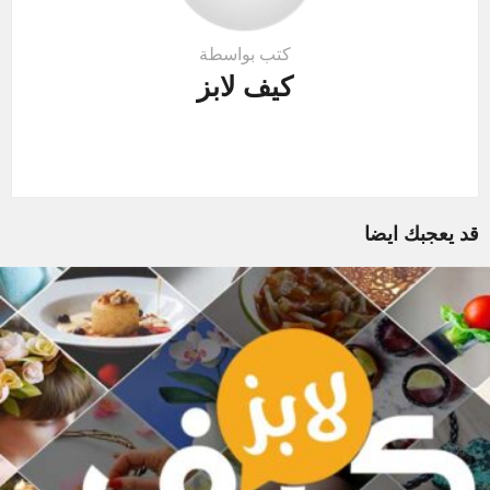
كتب بواسطة
كيف لابز
قد يعجبك ايضا