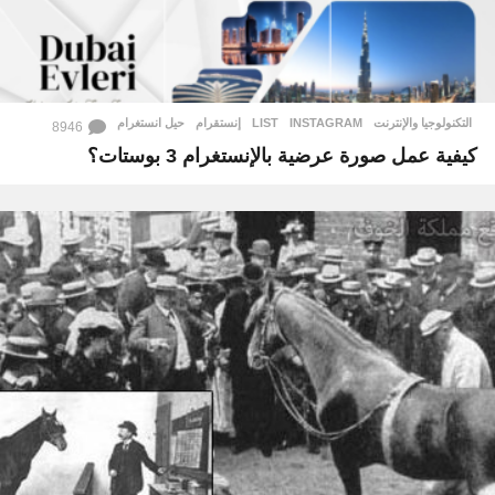
التكنولوجيا والإنترنت
INSTAGRAM
,
LIST
,
إنستقرام
,
حيل انستغرام
8946
كيفية عمل صورة عرضية بالإنستغرام 3 بوستات؟