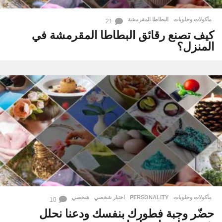
مأكولات وحلويات
البطاطا المقرمشة
21
كيف تصنع رقائق البطاطا المقرمشة في
المنزل؟
مأكولات وحلويات
PERSONALITY
,
اختبار شخصي
,
شخصي
10
حضّر وجبة فطورك بنفسك ودعنا نحلل