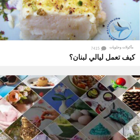
مأكولات وحلويات
7415
كيف تعمل ليالي لبنان؟