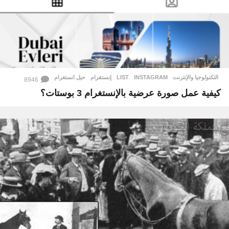
التكنولوجيا والإنترنت
INSTAGRAM
,
LIST
,
إنستقرام
,
حيل انستغرام
8946
كيفية عمل صورة عرضية بالإنستغرام 3 بوستات؟