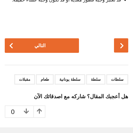
P
التالي
o
s
t
P
,
,
,
,
a
سلطات
سلطة
سلطة يونانية
طعام
مقبلات
g
i
هل أعجبك المقال؟ شاركه مع اصدقائك الآن
n
a
0
t
i