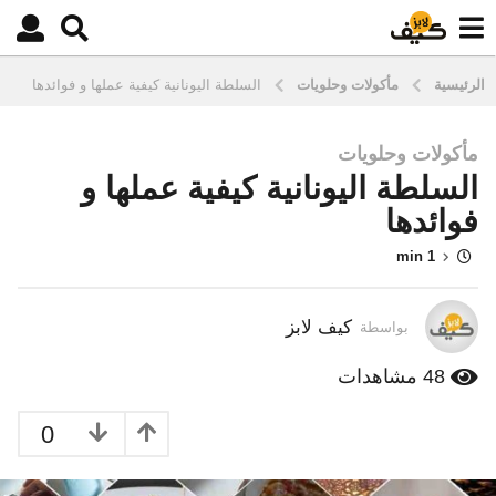
الرئيسية
مأكولات وحلويات
السلطة اليونانية كيفية عملها و فوائدها
مأكولات وحلويات
1
السلطة اليونانية كيفية عملها و
0
س
فوائدها
ن
1 min
و
ا
ت
كيف لابز
بواسطة
م
ن
48
مشاهدات
ذ
3
0
س
ن