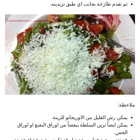
ثم تقدم طازجة بجانب اي طبق تريدينه.
ملاحظة:
يمكن رش القليل من الاوريجانو للزينة.
يمكن ايضاً تزين السلطة ببعضاً من اوراق النعنع او اوراق
الخس.
قد تعتبر وجبة فطور مغذية او قد تكون وجبة عشاء خفيفة.