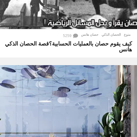
منوع
الحصان الذكي
,
حصان هانس
5259
كيف يقوم حصان بالعمليات الحسابية؟قصة الحصان الذكي
هانس