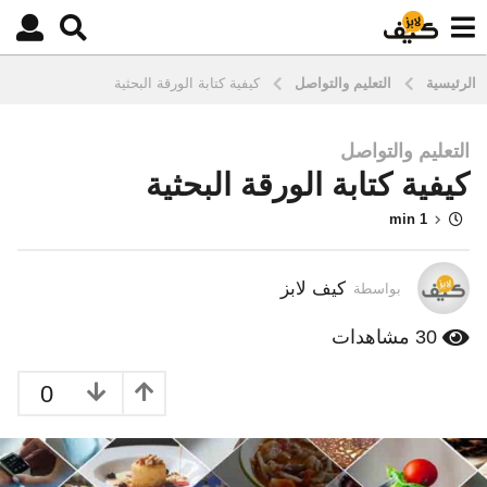
الرئيسية
التعليم والتواصل
كيفية كتابة الورقة البحثية
التعليم والتواصل
9
كيفية كتابة الورقة البحثية
س
ن
1 min
و
ا
ت
كيف لابز
بواسطة
م
ن
30
مشاهدات
ذ
9
0
س
ن
و