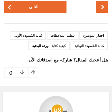
P
التالي
o
s
t
P
,
,
,
,
a
اختيار الموضوع
تنظيم الملاحظات
كتابة المُسودة الأولى
g
كتابة المُسودة النهائية
كيفية كتابة الورقة البحثية
i
n
هل أعجبك المقال؟ شاركه مع اصدقائك الآن
a
t
0
i
o
n