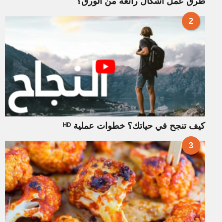
طرق عمل أشكال رائعة من الورق؟
2
كيف تنجح في حياتك؟ خطوات عملية ᴴᴰ
3