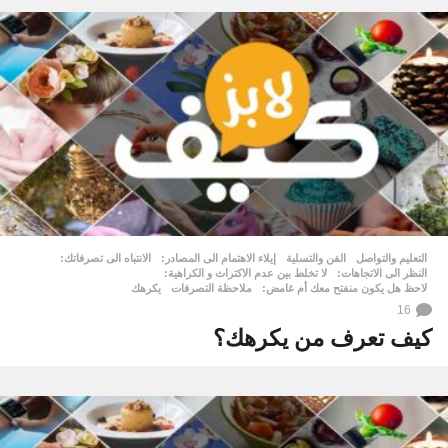
التعليم والتواصل
,
الفن والتسلية
إيلاء الاهتمام الى المصادر:
,
الانتباه الى تصرفاتك:
,
النظر الى الاتجاهات:
,
لا تخلط بين عدم الاكتراث و الكراهية:
,
لاحظ هل يكون منفتح معك أم غامض:
,
ملاحظة التصرفات
,
يكرهك
16
كيف تعرف من يكرهك؟