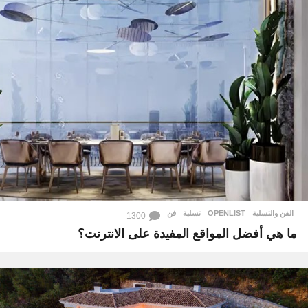
الفن والتسلية
OPENLIST
,
تسلية
,
فن
1300
ما هي أفضل المواقع المفيدة على الانترنت؟