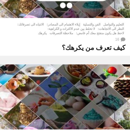
التعليم والتواصل
,
الفن والتسلية
إيلاء الاهتمام الى المصادر:
,
الانتباه الى تصرفاتك:
,
النظر الى الاتجاهات:
,
لا تخلط بين عدم الاكتراث و الكراهية:
,
لاحظ هل يكون منفتح معك أم غامض:
,
ملاحظة التصرفات
,
يكرهك
16
كيف تعرف من يكرهك؟