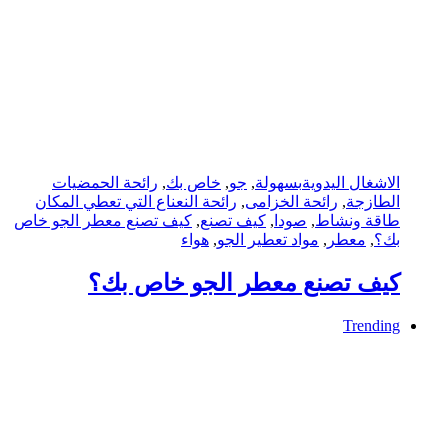
الاشغال اليدوية
بسهولة
,
جو
,
خاص بك
,
رائحة الحمضيات
الطازجة
,
رائحة الخزامى
,
رائحة النعناع التي تعطي المكان
طاقة ونشاط
,
صودا
,
كيف تصنع
,
كيف تصنع معطر الجو خاص
بك؟
,
معطر
,
مواد تعطير الجو
,
هواء
كيف تصنع معطر الجو خاص بك؟
Trending