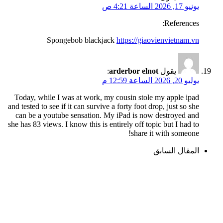
يونيو 17, 2026 الساعة 4:21 ص
References:
Spongebob blackjack
https://giaovienvietnam.vn
يقول
arderbor elnot
:
يوليو 20, 2026 الساعة 12:59 م
Today, while I was at work, my cousin stole my apple ipad
and tested to see if it can survive a forty foot drop, just so she
can be a youtube sensation. My iPad is now destroyed and
she has 83 views. I know this is entirely off topic but I had to
share it with someone!
المقال السابق