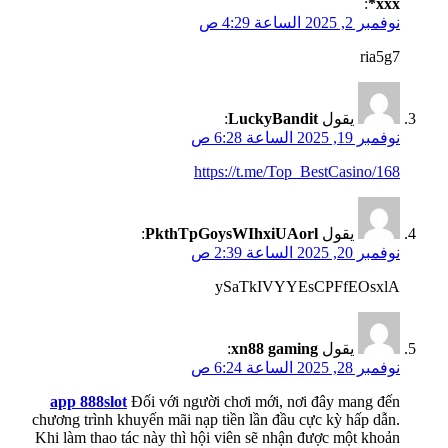
:
ххх*
نوفمبر 2, 2025 الساعة 4:29 ص
ria5g7
يقول
LuckyBandit
:
نوفمبر 19, 2025 الساعة 6:28 ص
https://t.me/Top_BestCasino/168
يقول
PkthTpGoysWIhxiUAorl
:
نوفمبر 20, 2025 الساعة 2:39 ص
ySaTkIVYYEsCPFfEOsxlA
يقول
xn88 gaming
:
نوفمبر 28, 2025 الساعة 6:24 ص
app 888slot
Đối với người chơi mới, nơi đây mang đến
chương trình khuyến mãi nạp tiền lần đầu cực kỳ hấp dẫn.
Khi làm thao tác này thì hội viên sẽ nhận được một khoản