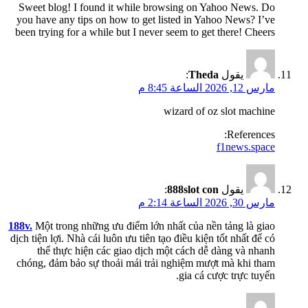
Sweet blog! I found it while browsing on Yahoo News. Do
you have any tips on how to get listed in Yahoo News? I’ve
been trying for a while but I never seem to get there! Cheers
يقول
Theda
:
مارس 12, 2026 الساعة 8:45 م
wizard of oz slot machine
References:
f1news.space
يقول
888slot con
:
مارس 30, 2026 الساعة 2:14 م
188v.
Một trong những ưu điểm lớn nhất của nền tảng là giao
dịch tiện lợi. Nhà cái luôn ưu tiên tạo điều kiện tốt nhất để có
thể thực hiện các giao dịch một cách dễ dàng và nhanh
chóng, đảm bảo sự thoải mái trải nghiệm mượt mà khi tham
gia cá cược trực tuyến.