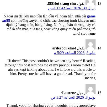
يقول
888slot trang chủ
:
أبريل 30, 2026 الساعة 4:17 ص
Ngoài ưu đãi khi nạp tiền lần đầu và hoàn tiền, nhà cái
game
xn88
còn thường xuyên tổ chức các chương trình khuyến mãi
định kỳ hàng tuần, hàng tháng. Những phần thưởng này có
thể là tiền mặt, quà tặng hoặc vòng quay miễn phí trong trò
chơi slot game.
يقول
arderbor elnot
:
مايو 8, 2026 الساعة 5:29 م
Hi there! This post couldn’t be written any better! Reading
through this post reminds me of my previous room mate! He
always kept talking about this. I will forward this article to
him. Pretty sure he will have a good read. Thank you for
sharing!
يقول
Laurene
:
يونيو 8, 2026 الساعة 3:27 ص
Thannk yoou for sharing yyour thoughts. I truly appreciaye