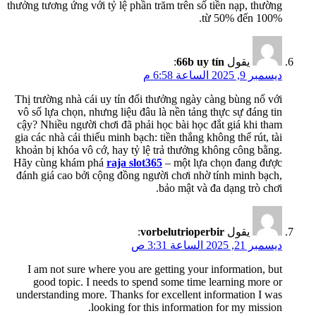
thưởng tương ứng với tỷ lệ phần trăm trên số tiền nạp, thường
từ 50% đến 100%.
يقول
66b uy tín
:
ديسمبر 9, 2025 الساعة 6:58 م
Thị trường nhà cái uy tín đổi thưởng ngày càng bùng nổ với
vô số lựa chọn, nhưng liệu đâu là nền tảng thực sự đáng tin
cậy? Nhiều người chơi đã phải học bài học đắt giá khi tham
gia các nhà cái thiếu minh bạch: tiền thắng không thể rút, tài
khoản bị khóa vô cớ, hay tỷ lệ trả thưởng không công bằng.
Hãy cùng khám phá
raja slot365
– một lựa chọn đang được
đánh giá cao bởi cộng đồng người chơi nhờ tính minh bạch,
bảo mật và đa dạng trò chơi.
يقول
vorbelutrioperbir
:
ديسمبر 21, 2025 الساعة 3:31 ص
I am not sure where you are getting your information, but
good topic. I needs to spend some time learning more or
understanding more. Thanks for excellent information I was
looking for this information for my mission.