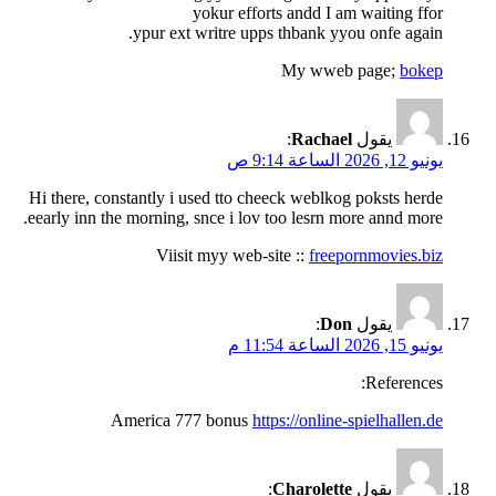
yokur efforts andd I am waiting ffor
ypur ext writre upps thbank yyou onfe again.
My wweb page;
bokep
يقول
Rachael
:
يونيو 12, 2026 الساعة 9:14 ص
Hi there, constantly i used tto cheeck weblkog poksts herde
eearly inn the morning, snce i lov too lesrn more annd more.
Viisit myy web-site ::
freepornmovies.biz
يقول
Don
:
يونيو 15, 2026 الساعة 11:54 م
References:
America 777 bonus
https://online-spielhallen.de
يقول
Charolette
: