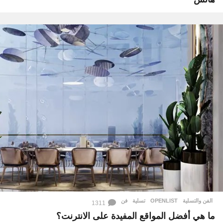
الفن والتسلية
OPENLIST
,
تسلية
,
فن
1311
ما هي أفضل المواقع المفيدة على الانترنت؟