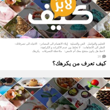
التعليم والتواصل
,
الفن والتسلية
إيلاء الاهتمام الى المصادر:
,
الانتباه الى تصرفاتك:
,
النظر الى الاتجاهات:
,
لا تخلط بين عدم الاكتراث و الكراهية:
,
لاحظ هل يكون منفتح معك أم غامض:
,
ملاحظة التصرفات
,
يكرهك
16
كيف تعرف من يكرهك؟