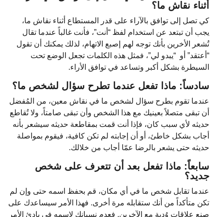
أثناء نقاش ما؟
كي تصل إلى توافق بالآراء على قدر المستطاع أثناء نقاش ما،
يجب أن تبتعد عن استخدام لفظ “أنت”، فأنت غالباً عندما تقال
تُشعر الأخرين بأنك توجه لهم إصبع الاتهام، لذلك يمكنك أن تقول
“أعتقد” أو “يبدو لي”، فمثل هذه الكلمات تجعل الوضع تحت
السيطرة بشكل أكبر وتساعد في توافق الأراء.
سادساً: ماذا تفعل عندما تطرح سؤال لشخص ما؟
عندما تقوم بطرح سؤال لشخص ما في نقاش معين، من المُفضل
أن تبقى متصلاً بعينيك مع هذا الشخص وأن تبقى صامتاً، ولا تُقاطع
حديثه لأي سبب كان، فإذا أنت قمت بمقاطعة حديثه سيشعر بأنه
أجاب بشكل خاطئ، أو أن إجابته لم تكن كافية، فيقوم بمواصلة
حديثه حتى يشعر بالرضا عمّا أجاب من خلالك.
سابعاً: ماذا تفعل بعد أن تتعرف على شخص
جديد؟
عندما تقابل شخص ما في أي مكان، قم بحفظ اسمه حتى وإن لم
تكن متأكداً من أنك ستقابله مرة أخرى. فهذا الأمر سيساعدك على
صنع علاقات وُدية مع الآخرين. فعدم نسيانك لاسمه في بادئ الأمر