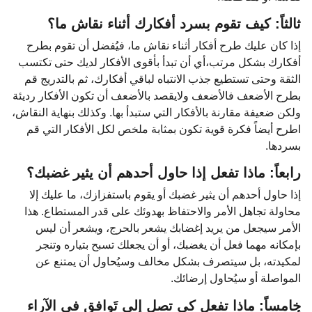
ثالثاً: كيف تقوم بسرد أفكارك أثناء نقاش ما؟
إذا كان عليك طرح أفكار أثناء نقاش ما، فيُفضل أن تقوم بطرح
أفكارك بشكل مرتب،أي أن تبدأ بأقوى الأفكار لديك حتى تكتسب
الثقة وحتى تستطيع جذب الانتباه لباقي أفكارك، ثم بالتدريج قم
بطرح الأضعف فالأضعف ولايقصد بالأضعف أن تكون الأفكار رديئة
ولكن ضعيفة مقارنة بالأفكار التي ستبدأ بها. وكذلك بنهاية النقاش،
اطرح أيضاً فكرة قوية تكون بمثابة ملخص لكل الأفكار التي قم
بسردها.
رابعاً: ماذا تفعل إذا حاول أحدهم أن يثير غضبك؟
إذا حاول أحدهم أن يثير غضبك أو يقوم باستفزازك، ما عليك إلا
محاولة تجاهل الأمر والاحتفاظ بهدوئك على قدر المستطاع. هذا
الأمر سيجعل من يريد إغضابك يشعر بالحرج، ويشعر أن ليس
بإمكانه مهما فعل أن يغضبك، أو أن يجعلك تسبح بتياره وتنجر
لمكيدته، بل سيتصرف بشكل مخالف وسيُحاول أن يمتنع عن
المواصلة أو سيُحاول إرضائك.
خامساً: ماذا تفعل كي تصل إلى تَوافق في الآراء