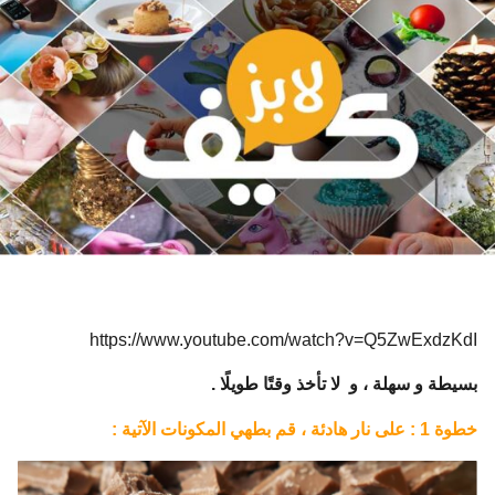
و
ا
ت
م
ن
ذ
https://www.youtube.com/watch?v=Q5ZwExdzKdI
بسيطة و سهلة ، و لا تأخذ وقتًا طويلًا .
خطوة 1 : على نار هادئة ، قم بطهي المكونات الآتية :