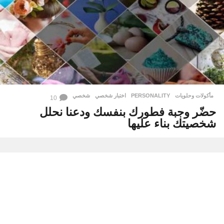
مأكولات وحلويات
PERSONALITY
,
اختبار شخصي
,
شخصي
10
حضّر وجبة فطورك بنفسك ودعنا نحلل
شخصيتك بناء عليها