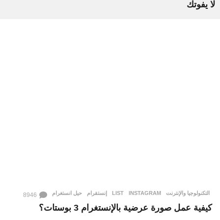
لا يفوتك
التكنولوجيا والإنترنت
INSTAGRAM
,
LIST
,
إنستقرام
,
حيل انستغرام
8946
كيفية عمل صورة عرضية بالإنستغرام 3 بوستات؟