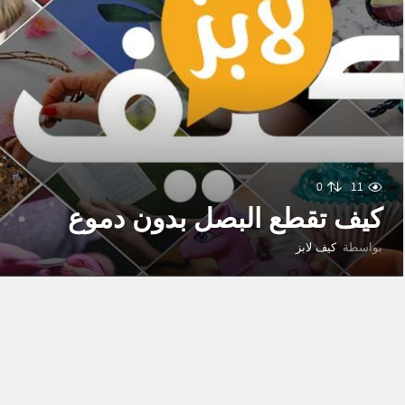
0
11
كيف تقطع البصل بدون دموع
بواسطة
كيف لابز