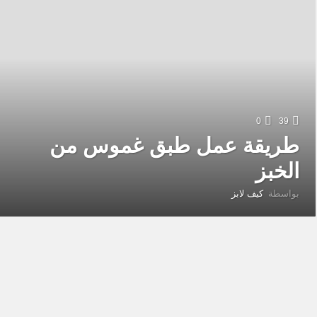
0
39
طريقة عمل طبق غموس من
الخبز
بواسطة
كيف لابز