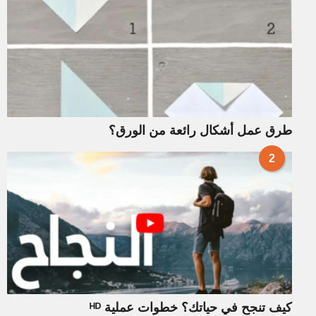
طرق عمل أشكال رائعة من الورق؟
2
كيف تنجح في حياتك؟ خطوات عملية ᴴᴰ