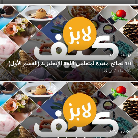
0
24
10 نصائح مفيدة لمتعلمي اللغة الإنجليزية (القسم الأول)
بواسطة
كيف لابز
0
20