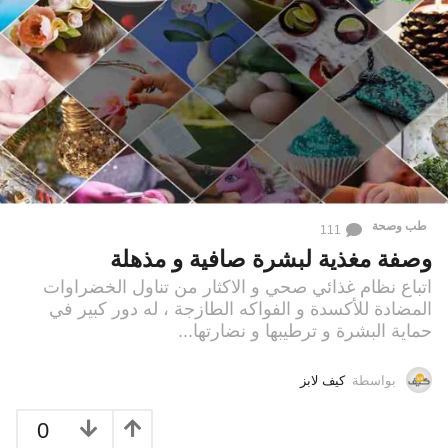
طب وصحة
111
وصفة مغذية لبشرة صافية و مذهلة
اتباع نظام غذائي صحي و الاكثار من تناول الخضراوات
المضادة للأكسدة و الفواكه الطازجة ، له دور كبير في
حماية البشرة و ترطيبها و نضارتها...
بواسطة
كيف لابز
0