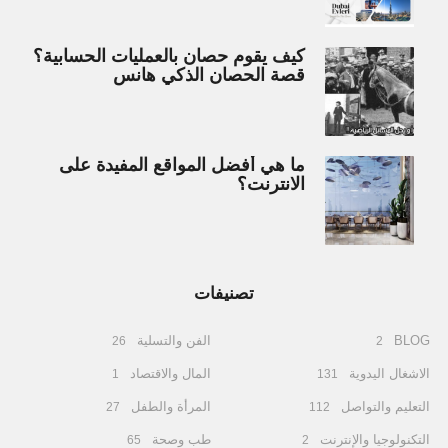
كيف يقوم حصان بالعمليات الحسابية؟
قصة الحصان الذكي هانس
ما هي أفضل المواقع المفيدة على
الانترنت؟
تصنيفات
BLOG
الفن والتسلية
26
2
الاشغال اليدوية
المال والاقتصاد
1
131
التعليم والتواصل
المرأة والطفل
27
112
التكنولوجيا والإنترنت
طب وصحة
65
2