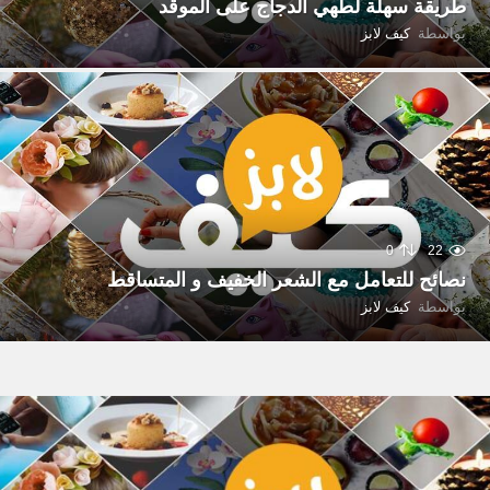
طريقة سهلة لطهي الدجاج على الموقد
بواسطة
كيف لابز
0
22
نصائح للتعامل مع الشعر الخفيف و المتساقط
بواسطة
كيف لابز