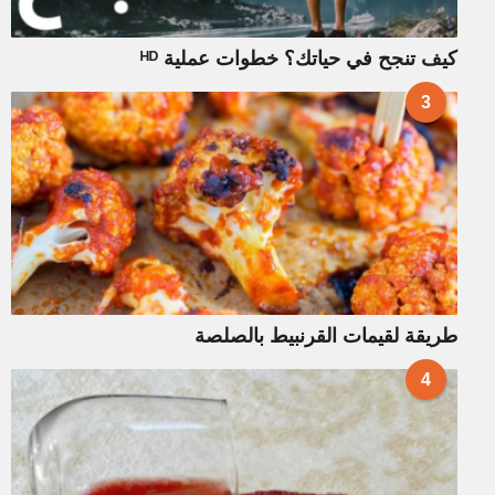
كيف تنجح في حياتك؟ خطوات عملية ᴴᴰ
3
طريقة لقيمات القرنبيط بالصلصة
4