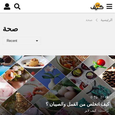
الرئيسية
صحة
صحة
Recent
0
27
كيف اتخلص من القمل والصيبان ؟
بواسطة
كيف لابز