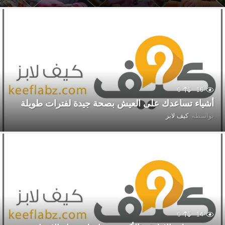
0
16
أشياء تساعدك على العيش بصحة جيدة لفترات طويلة
بواسطة
كيف لابز
0
14