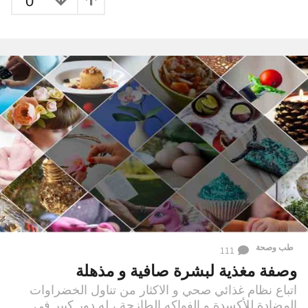
0
طب وصحة
111
وصفة مغذية لبشرة صافية و مذهلة
اتباع نظام غذائي صحي و الاكثار من تناول الخضراوات
المضادة للأكسدة و الفواكه الطازجة ، له دور كبير في