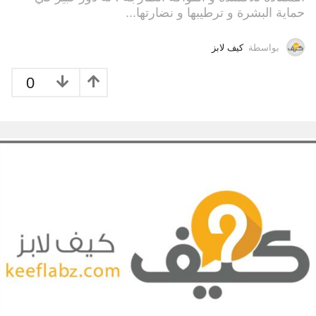
حماية البشرة و ترطيبها و نضارتها...
بواسطة
كيف لابز
0