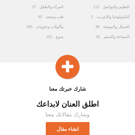
التعليم والتواصل
المرأة والطفل
27
112
التكنولوجيا والإنترنت
طب وصحة
65
2
الجمال والموضة
مأكولات وحلويات
165
80
السياحة والسفر
منوع
161
26
شارك خبرتك معنا
اطلق العنان لابداعك
وشارك مقالاتك معنا
انشاء مقال