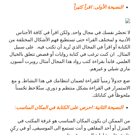
النصيحة الأولى: اقرأ كثيراً
لا تحصُر نفسك في مجال واحد, ولكن اقرأ في كافة الأجناس
الأدبية و لمختلف القراء حتى تستطيع فهم الأشكال المختلفة من
الكتابة أو اقرأ في المجال الذي تُريد أن تكتب فيه. على سبيل
المثال, ان كنت ترغب في كتابة روايات أو قصص تتعلق بالخيال
العلمي, فابدأ بقراءة كتب رواد هذا المجال أمثال روبرت أنسون,
ماري شيلي و غيرهم.
ضع جدولاً زمنياً للقراءة لضمان انتظامك في هذا النشاط, و مع
الاستمرار في القراءة بشكل منتظم و دوري, ستُلاحظ تحُسناً
ملحوظاً في كتاباتك.
النصيحة الثانية: احرص على الكتابة في المكان المناسب:
من الممكن ان يكون المكان المناسب هو غرفة المكتب في
المنزل أو أحد المقاهي و أنت تستمع الى الموسيقى, أو في ركنٍ