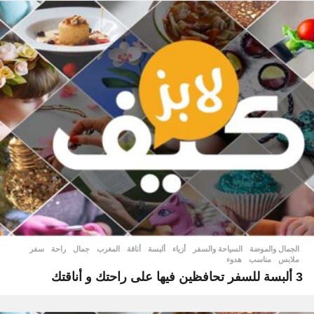
الجمال والموضة
,
السياحة والسفر
أزياء
,
ألبسة
,
أناقة
,
المغرب
,
جمال
,
راحة
,
سفر
,
ملابس
,
مناسب
,
هدوء
3 ألبسة للسفر تحافظين فيها على راحتك و أناقتك