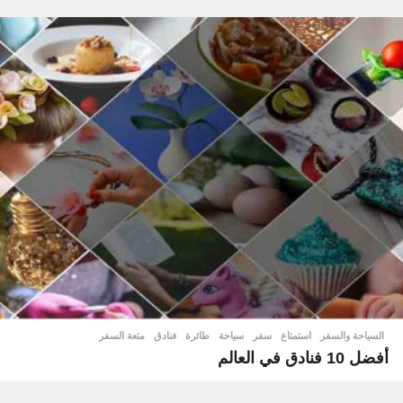
السياحة والسفر
استمتاع
,
سفر
,
سياحة
,
طائرة
,
فنادق
,
متعة السفر
أفضل 10 فنادق في العالم