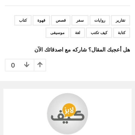
t
P
,
,
,
,
,
,
,
,
,
a
تقارير
روايات
سفر
قصص
قهوة
كتاب
g
كتابة
كيف تكتب
لغة
موسيقى
i
n
هل أعجبك المقال؟ شاركه مع اصدقائك الآن
a
t
0
i
o
n