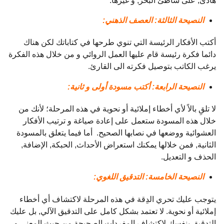
هادئ, على شاطئ البحر, و غيرها.
النصيحة الثالثة: العصف الذهني:
أكتب الأفكار الرئيسة التي تنوي طرحها في كتاباتك لكن هناك
دائما فكرة رئيسة قام عليها العمل الروائي و من خلال هذه الفكرة
يرغب الكاتب بتوصيل فكرته الى القارئ.
النصيحة الرابعة: أكتب مسودة أولى و ثانية:
لا تلقِ بالاً لأي أخطاء إملائية أو نحوية في هذه المرحلة؛ لأنك من
خلال هذه المسودة ستعمل على إعادة صياغة و ترتيب الأفكار
العشوائية ووضعها في نصابها الصحيح. أما فيما يتعلق بالمسودة
الثانية, فمن خلالها يمكنك استعراض الأحداث, الحبكة, الإضافة,
الحذف و التعديل.
النصيحة الخامسة: التدقيق اللغوي:
يتوجب عليك تحري الدِقة في هذه المرحلة لاكتشاف أي أخطاء
إملائية أو نحوية. لا تعتمد بشكل كامل على التدقيق الآلي, بل عليك
التدقيق بنفسك لاكتشاف المفردات الصحيحة من حيث المعنى و