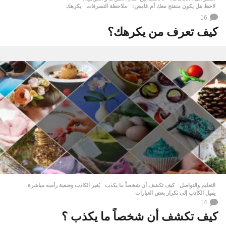
لاحظ هل يكون منفتح معك أم غامض:
,
ملاحظة التصرفات
,
يكرهك
16
كيف تعرف من يكرهك؟
التعليم والتواصل
كيف تكشف أن شخصاً ما يكذب
,
يُغير الكاذب وضعية رأسه مباشرة
,
يميل الكاذب إلى تكرار بعض العبارات
14
كيف تكشف أن شخصاً ما يكذب ؟