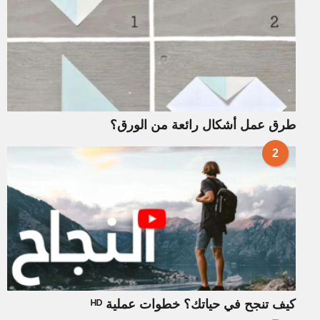
طرق عمل أشكال رائعة من الورق؟
2
كيف تنجح في حياتك؟ خطوات عملية ᴴᴰ