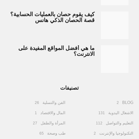
كيف يقوم حصان بالعمليات الحسابية؟
قصة الحصان الذكي هانس
ما هي أفضل المواقع المفيدة على
الانترنت؟
تصنيفات
BLOG
الفن والتسلية
26
2
الاشغال اليدوية
المال والاقتصاد
1
131
التعليم والتواصل
المرأة والطفل
27
112
التكنولوجيا والإنترنت
طب وصحة
65
2